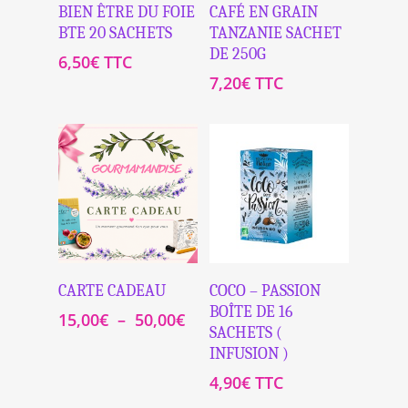
Ajouter Au
Ajouter Au
BIEN ÊTRE DU FOIE
CAFÉ EN GRAIN
Panier
Panier
BTE 20 SACHETS
TANZANIE SACHET
DE 250G
6,50
€
TTC
7,20
€
TTC
Sélectionnez Le
Ajouter Au
CARTE CADEAU
COCO – PASSION
Montant
Panier
BOÎTE DE 16
Plage
15,00
€
–
50,00
€
SACHETS (
de
INFUSION )
prix :
15,00€
4,90
€
TTC
à