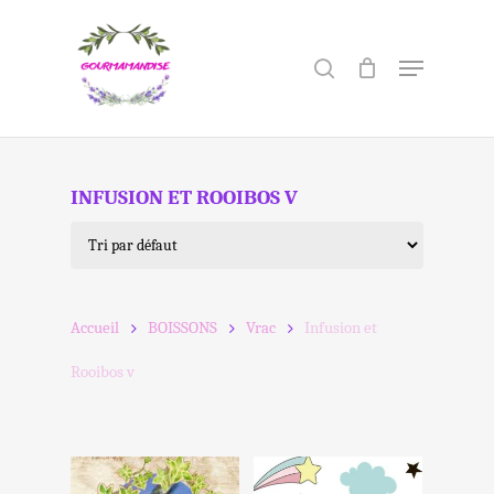
Skip
to
search
Menu
Close
main
Menu
content
INFUSION ET ROOIBOS V
Accueil
BOISSONS
Vrac
Infusion et
Rooibos v