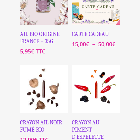
Ajouter Au
Sélectionnez Le
AIL BIO ORIGINE
CARTE CADEAU
Panier
Montant
FRANCE – 35G
Plage
15,00
€
–
50,00
€
de
5,95
€
TTC
prix :
15,00€
à
50,00€
Ajouter Au
Ajouter Au
CRAYON AIL NOIR
CRAYON AU
Panier
Panier
FUMÉ BIO
PIMENT
D’ESPELETTE
12,90
€
TTC