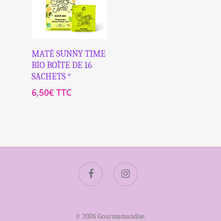
Ajouter Au
MATÉ SUNNY TIME
Panier
BIO BOÎTE DE 16
SACHETS °
6,50
€
TTC
facebook
instagram
© 2026 Gourmamandise.