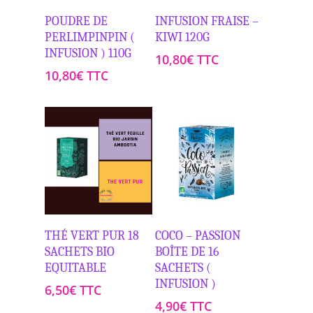
Ajouter Au
Ajouter Au
POUDRE DE
INFUSION FRAISE –
Panier
Panier
PERLIMPINPIN (
KIWI 120G
INFUSION ) 110G
10,80
€
TTC
10,80
€
TTC
Ajouter Au
Ajouter Au
THÉ VERT PUR 18
COCO – PASSION
Panier
Panier
SACHETS BIO
BOÎTE DE 16
EQUITABLE
SACHETS (
INFUSION )
6,50
€
TTC
4,90
€
TTC